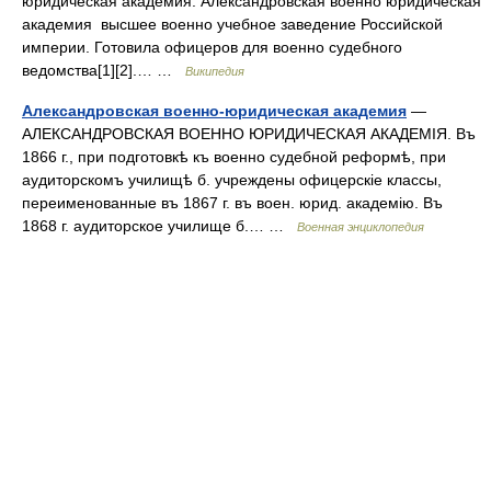
юридическая академия. Александровская военно юридическая
академия высшее военно учебное заведение Российской
империи. Готовила офицеров для военно судебного
ведомства[1][2].… …
Википедия
Александровская военно-юридическая академия
—
АЛЕКСАНДРОВСКАЯ ВОЕННО ЮРИДИЧЕСКАЯ АКАДЕМІЯ. Въ
1866 г., при подготовкѣ къ военно судебной реформѣ, при
аудиторскомъ училищѣ б. учреждены офицерскіе классы,
переименованные въ 1867 г. въ воен. юрид. академію. Въ
1868 г. аудиторское училище б.… …
Военная энциклопедия